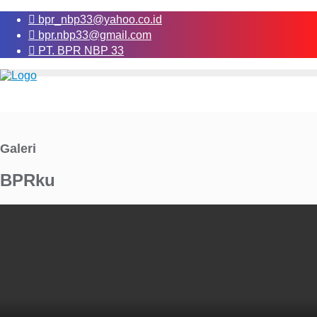
bpr_nbp33@yahoo.co.id
bpr.nbp33@gmail.com
PT. BPR NBP 33
Galeri
BPRku