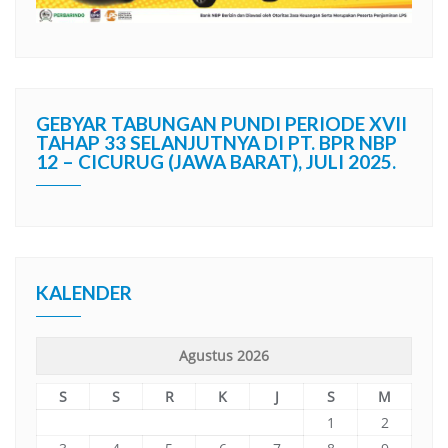
GEBYAR TABUNGAN PUNDI PERIODE XVII
TAHAP 33 SELANJUTNYA DI PT. BPR NBP
12 – CICURUG (JAWA BARAT), JULI 2025.
KALENDER
Agustus 2026
S
S
R
K
J
S
M
1
2